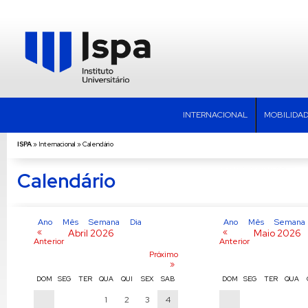
INTERNACIONAL
MOBILIDAD
ISPA
»
Internacional
»
Calendário
Calendário
Ano
Mês
Semana
Dia
Ano
Mês
Semana
«
«
Abril 2026
Maio 2026
Anterior
Anterior
Próximo
»
DOM
SEG
TER
QUA
QUI
SEX
SAB
DOM
SEG
TER
QUA
1
2
3
4